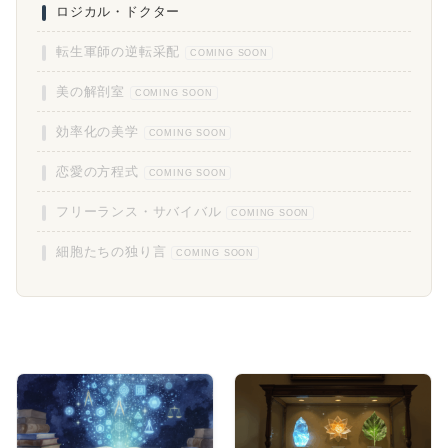
ロジカル・ドクター
転生軍師の逆転采配
COMING SOON
美の解剖室
COMING SOON
効率化の美学
COMING SOON
恋愛の方程式
COMING SOON
フリーランス・サバイバル
COMING SOON
細胞たちの独り言
COMING SOON