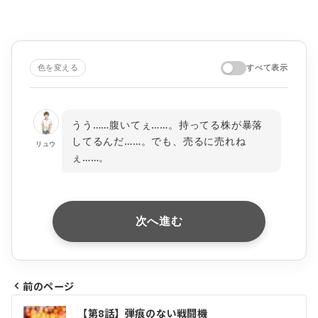
色を変える
すべて表示
うう……腹いてぇ……。持ってる株が暴落
してるんだ……。でも、売るに売れね
リュウ
ぇ……。
次へ進む
前のページ
投
【第8話】弾痕のない戦闘機