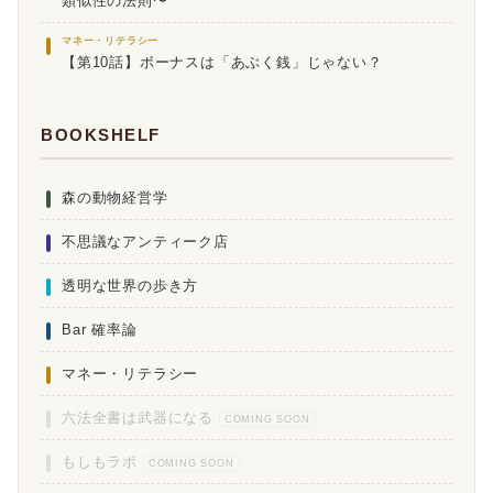
類似性の法則〜
マネー・リテラシー
【第10話】ボーナスは「あぶく銭」じゃない？
BOOKSHELF
森の動物経営学
不思議なアンティーク店
透明な世界の歩き方
Bar 確率論
マネー・リテラシー
六法全書は武器になる
COMING SOON
もしもラボ
COMING SOON