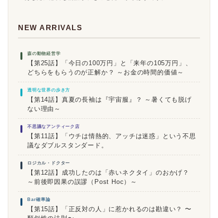
NEW ARRIVALS
森の動物経営学
【第25話】「今日の100万円」と「来年の105万円」、
どちらをもらうのが正解か？ ～お金の時間的価値～
透明な世界の歩き方
【第14話】真夏の長袖は『宇宙服』？ ～暑くても脱げ
ない理由～
不思議なアンティーク店
【第11話】「ウチは情熱的、アッチは迷惑」という不思
議なダブルスタンダード。
ロジカル・ドクター
【第12話】成功したのは「赤いネクタイ」のおかげ？
～前後即因果の誤謬（Post Hoc）～
Bar確率論
【第15話】「正反対の人」に惹かれるのは勘違い？ 〜