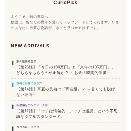
CurioPick
ようこそ、知の書斎へ。
物語は、あなたの思考を優しくアップデートしてくれます。いま
のあなたに必要な物語が、きっと見つかるはずです。
NEW ARRIVALS
森の動物経営学
【第25話】「今日の100万円」と「来年の105万円」、
どちらをもらうのが正解か？ ～お金の時間的価値～
透明な世界の歩き方
【第14話】真夏の長袖は『宇宙服』？ ～暑くても脱げ
ない理由～
不思議なアンティーク店
【第11話】「ウチは情熱的、アッチは迷惑」という不思
議なダブルスタンダード。
ロジカル・ドクター