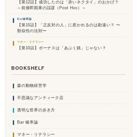
【第12話】成功したのは「赤いネクタイ」のおかげ？
～前後即因果の誤謬（Post Hoc）～
Bar確率論
【第15話】「正反対の人」に惹かれるのは勘違い？ 〜
類似性の法則〜
マネー・リテラシー
【第10話】ボーナスは「あぶく銭」じゃない？
BOOKSHELF
森の動物経営学
不思議なアンティーク店
透明な世界の歩き方
Bar 確率論
マネー・リテラシー