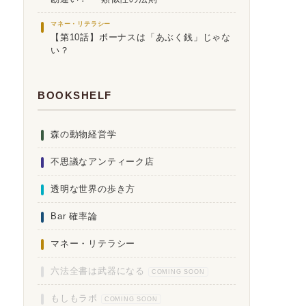
マネー・リテラシー
【第10話】ボーナスは「あぶく銭」じゃな
い？
BOOKSHELF
森の動物経営学
不思議なアンティーク店
透明な世界の歩き方
Bar 確率論
マネー・リテラシー
六法全書は武器になる
COMING SOON
もしもラボ
COMING SOON