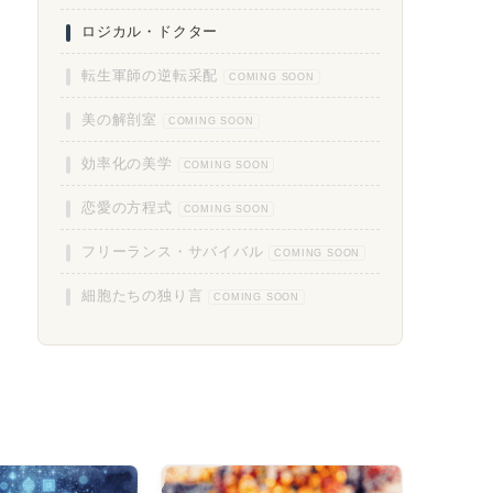
ロジカル・ドクター
転生軍師の逆転采配
COMING SOON
美の解剖室
COMING SOON
効率化の美学
COMING SOON
恋愛の方程式
COMING SOON
フリーランス・サバイバル
COMING SOON
細胞たちの独り言
COMING SOON