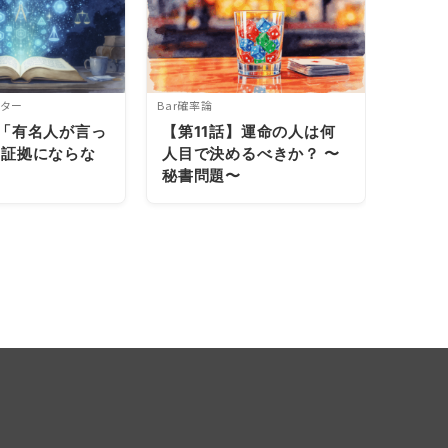
ター
Bar確率論
森の動物
「有名人が言っ
【第11話】運命の人は何
【第1
は証拠にならな
人目で決めるべきか？ 〜
当たっ
秘書問題〜
した
るワケ
論～