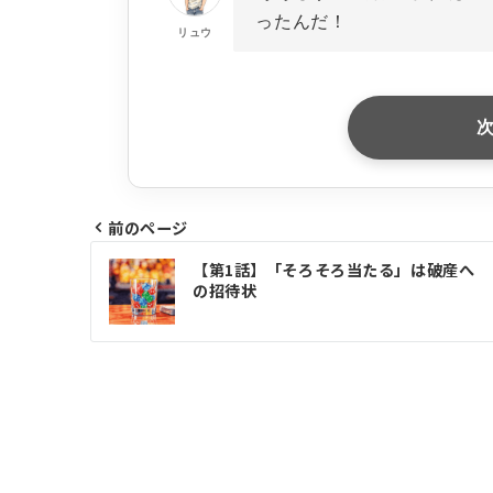
ったんだ！
リュウ
前のページ
投
【第1話】「そろそろ当たる」は破産へ
稿
の招待状
ナ
ビ
ゲ
ー
シ