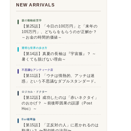
NEW ARRIVALS
森の動物経営学
【第25話】「今日の100万円」と「来年の
105万円」、どちらをもらうのが正解か？
～お金の時間的価値～
透明な世界の歩き方
【第14話】真夏の長袖は『宇宙服』？ ～
暑くても脱げない理由～
不思議なアンティーク店
【第11話】「ウチは情熱的、アッチは迷
惑」という不思議なダブルスタンダード。
ロジカル・ドクター
【第12話】成功したのは「赤いネクタイ」
のおかげ？ ～前後即因果の誤謬（Post
Hoc）～
Bar確率論
【第15話】「正反対の人」に惹かれるのは
勘違い？ 〜類似性の法則〜