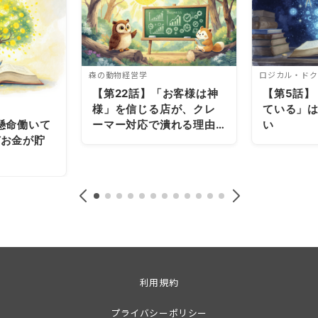
森の動物経営学
ロジカル・ドク
【第22話】「お客様は神
【第5話】
様」を信じる店が、クレ
ている」
ーマー対応で潰れる理由
い
懸命働いて
～パレートの法則～
ぜお金が貯
？
利用規約
プライバシーポリシー